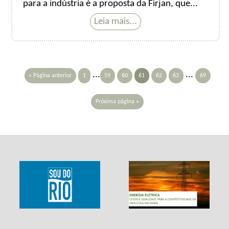
para a indústria é a proposta da Firjan, que...
...
...
« Página anterior
1
59
60
61
62
63
69
Próxima página »