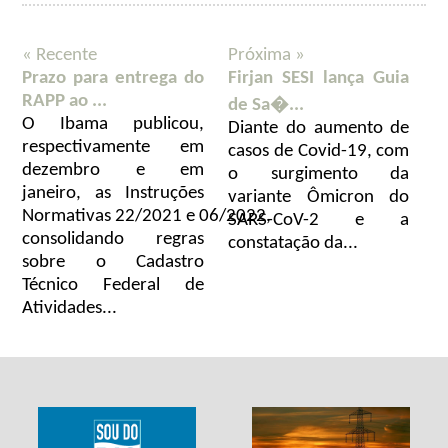
« Recente
Próxima »
Prazo para entrega do
Firjan SESI lança Guia
RAPP ao ...
de Sa�...
O Ibama publicou,
Diante do aumento de
respectivamente em
casos de Covid-19, com
dezembro e em
o surgimento da
janeiro, as Instruções
variante Ômicron do
Normativas 22/2021 e 06/2022,
SARS-CoV-2 e a
consolidando regras
constatação da...
sobre o Cadastro
Técnico Federal de
Atividades...