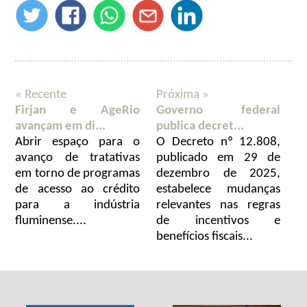
« Recente
Próxima »
Firjan e AgeRio
Governo federal
avançam em di...
publica decret...
Abrir espaço para o
O Decreto nº 12.808,
avanço de tratativas
publicado em 29 de
em torno de programas
dezembro de 2025,
de acesso ao crédito
estabelece mudanças
para a indústria
relevantes nas regras
fluminense....
de incentivos e
benefícios fiscais...