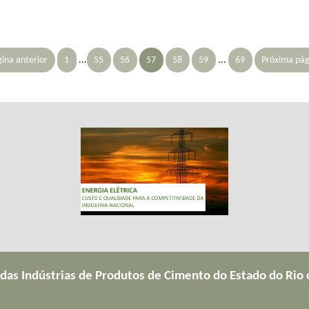
gina anterior
1
...
55
56
57
58
59
...
69
Próxima pág
 das Indústrias de Produtos de Cimento do Estado do Rio 