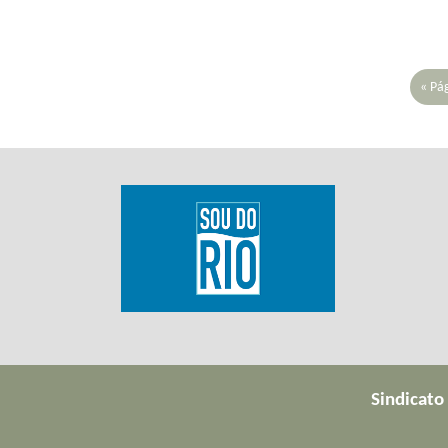
« Pá
Sindicato