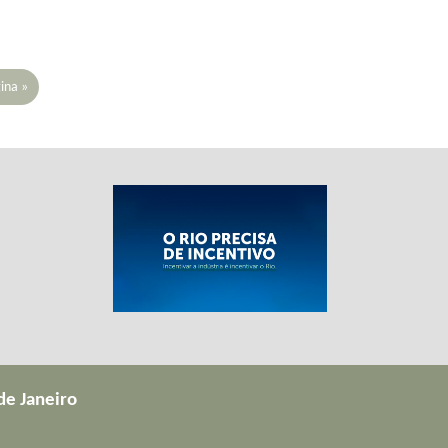
ina »
de Janeiro