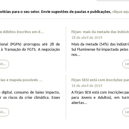
notícias para o seu setor. Envie sugestões de pautas e publicações,
clique aq
 débitos inscritos em d...
Firjan: mais da metade das indústr
18 de abril de 2019
ional (PGFN) prorrogou até 28 de
Mais da metade (54%) das indústri
 à Transação do FGTS. A negociação
Sul Fluminense foi impactada pela
nos...
as e mapeia possíveis ...
Firjan SESI está com inscrições par
16 de abril de 2019
o digital, consumo de baixo impacto,
A Firjan SESI está com inscrições p
 os riscos da crise climática. Esses
para Jovens e Adultos), em tur
abertas...