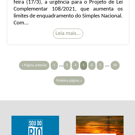
feira (17/3), a urgência para o Projeto de Lei
Complementar 108/2021, que aumenta os
limites de enquadramento do Simples Nacional.
Com...
...
...
« Página anterior
1
3
4
5
6
7
69
Próxima página »