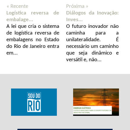
« Recente
Próxima »
Logística reversa de
Diálogos da Inovação:
embalage...
Inves...
A lei que cria o sistema
O futuro inovador não
de logística reversa de
caminha para a
embalagens no Estado
unilateralidade. É
do Rio de Janeiro entra
necessário um caminho
em...
que seja dinâmico e
versátil e, não...