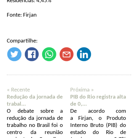
Residências: 4,45%
Fonte: Firjan
Compartilhe:
« Recente
Próxima »
Redução da jornada de
PIB do Rio registra alta
trabal...
de 0,...
O debate sobre a
De acordo com
redução da jornada de
a Firjan, o Produto
trabalho no Brasil foi o
Interno Bruto (PIB) do
centro da reunião
estado do Rio de