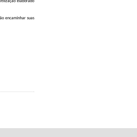
tilização elaborado
rão encaminhar suas