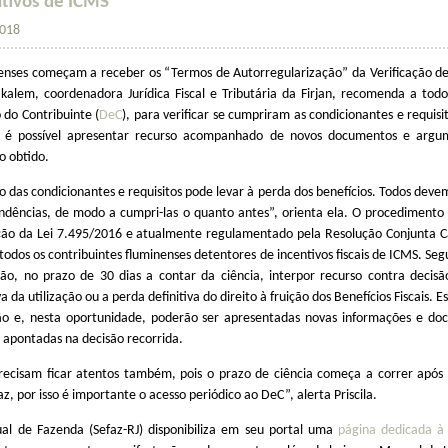
ntivos de ICMS
2018
enses começam a receber os “Termos de Autorregularização” da Verificação de
Sakalem, coordenadora Jurídica Fiscal e Tributária da Firjan, recomenda a to
 do Contribuinte (
DeC
), para verificar se cumpriram as condicionantes e requi
a é possível apresentar recurso acompanhado de novos documentos e arg
o obtido.
das condicionantes e requisitos pode levar à perda dos benefícios. Todos deve
pendências, de modo a cumpri-las o quanto antes”, orienta ela. O procediment
ção da Lei 7.495/2016 e atualmente regulamentado pela Resolução Conjunta Cas
odos os contribuintes fluminenses detentores de incentivos fiscais de ICMS. Seg
rão, no prazo de 30 dias a contar da ciência, interpor recurso contra decis
 da utilização ou a perda definitiva do direito à fruição dos Benefícios Fiscais. 
são e, nesta oportunidade, poderão ser apresentadas novas informações e do
 apontadas na decisão recorrida.
precisam ficar atentos também, pois o prazo de ciência começa a correr após 
az, por isso é importante o acesso periódico ao DeC”, alerta Priscila.
ual de Fazenda (Sefaz-RJ) disponibiliza em seu portal uma
página dedicada à 