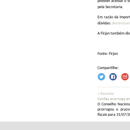
possível acessar o 
pela Secretaria.
Em razão da import
dúvidas:
declaracao
A Firjan também dis
Fonte: Firjan
Compartilhe:
« Recente
Confaz prorroga pr
O Conselho Naciona
prorrogou o prazo
fiscais para 31/07/2