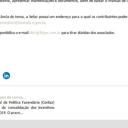
sistema, apresentar manifestações e documentos, além de baixar o Manual de U
ância do tema, a Sefaz possui um endereço para o qual os contribuintes pode
incentivo@fazenda.rj.gov.br
.
ponibiliza o e-mail
ditri@firjan.com.br
para tirar dúvidas dos associados.
azo de conva...
l de Política Fazendária (Confaz)
 da convalidação dos incentivos
019. O prazo...