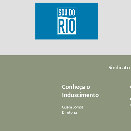
Sindicato
Conheça o
Induscimento
Quem Somos
Diretoria