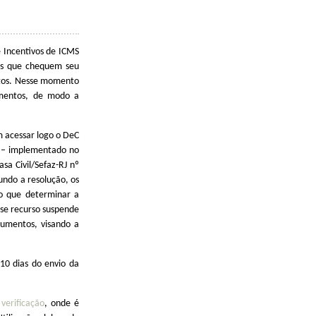
 Incentivos de ICMS
dos que chequem seu
sitos. Nesse momento
umentos, de modo a
m acessar logo o DeC
o – implementado no
a Civil/Sefaz-RJ nº
undo a resolução, os
ão que determinar a
Esse recurso suspende
cumentos, visando a
10 dias do envio da
verificação
, onde é