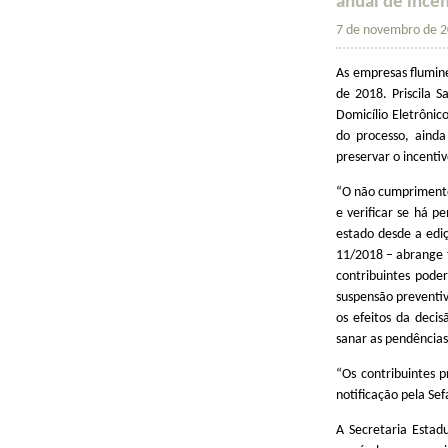
anual de ince
7 de novembro de 
As empresas flumin
de 2018. Priscila 
Domicílio Eletrônico
do processo, aind
preservar o incentiv
“O não cumprimento 
e verificar se há 
estado desde a edi
11/2018 – abrange t
contribuintes pode
suspensão preventiva
os efeitos da deci
sanar as pendências
“Os contribuintes 
notificação pela Sef
A Secretaria Estad